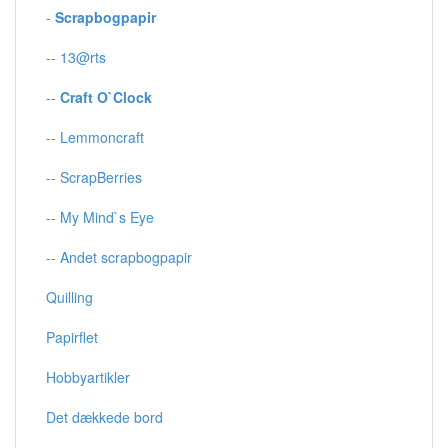
-
Scrapbogpapir
-- 13@rts
--
Craft O`Clock
-- Lemmoncraft
-- ScrapBerries
-- My Mind`s Eye
-- Andet scrapbogpapir
Quilling
Papirflet
Hobbyartikler
Det dækkede bord