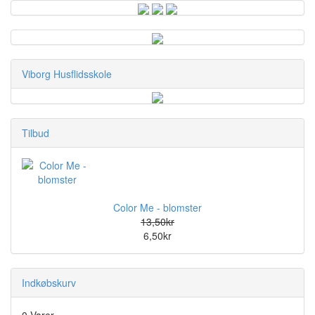
Viborg Husflidsskole
Tilbud
Color Me - blomster
13,50kr
6,50kr
Indkøbskurv
0 Varer