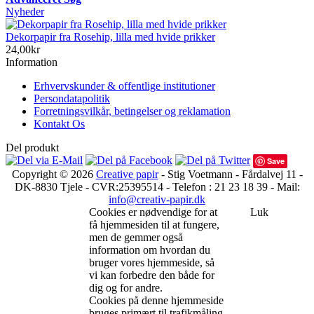
Nyheder
Dekorpapir fra Rosehip, lilla med hvide prikker
24,00kr
Information
Erhvervskunder & offentlige institutioner
Persondatapolitik
Forretningsvilkår, betingelser og reklamation
Kontakt Os
Del produkt
Save
Copyright © 2026
Creative papir
- Stig Voetmann - Fårdalvej 11 -
DK-8830 Tjele - CVR:25395514 - Telefon : 21 23 18 39 - Mail:
info@creativ-papir.dk
Cookies er nødvendige for at
Luk
få hjemmesiden til at fungere,
men de gemmer også
information om hvordan du
bruger vores hjemmeside, så
vi kan forbedre den både for
dig og for andre.
Cookies på denne hjemmeside
bruges primært til trafikmåling