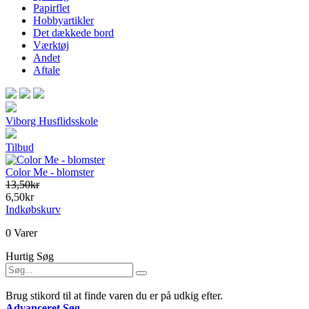
Papirflet
Hobbyartikler
Det dækkede bord
Værktøj
Andet
Aftale
Viborg Husflidsskole
Tilbud
Color Me - blomster
13,50kr
6,50kr
Indkøbskurv
0 Varer
Hurtig Søg
Brug stikord til at finde varen du er på udkig efter.
Advanceret Søg