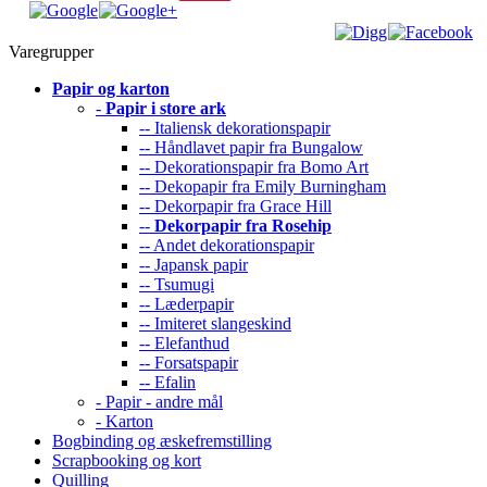
Varegrupper
Papir og karton
-
Papir i store ark
-- Italiensk dekorationspapir
-- Håndlavet papir fra Bungalow
-- Dekorationspapir fra Bomo Art
-- Dekopapir fra Emily Burningham
-- Dekorpapir fra Grace Hill
--
Dekorpapir fra Rosehip
-- Andet dekorationspapir
-- Japansk papir
-- Tsumugi
-- Læderpapir
-- Imiteret slangeskind
-- Elefanthud
-- Forsatspapir
-- Efalin
- Papir - andre mål
- Karton
Bogbinding og æskefremstilling
Scrapbooking og kort
Quilling