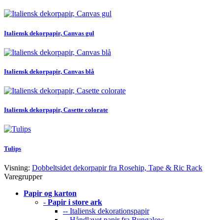
Italiensk dekorpapir, Canvas gul
Italiensk dekorpapir, Canvas blå
Italiensk dekorpapir, Casette colorate
Tulips
Visning:
Dobbeltsidet dekorpapir fra Rosehip, Tape & Ric Rack
Varegrupper
Papir og karton
-
Papir i store ark
-- Italiensk dekorationspapir
-- Håndlavet papir fra Bungalow