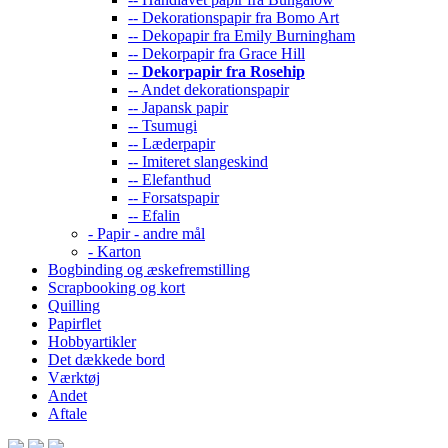
-- Dekorationspapir fra Bomo Art
-- Dekopapir fra Emily Burningham
-- Dekorpapir fra Grace Hill
--
Dekorpapir fra Rosehip
-- Andet dekorationspapir
-- Japansk papir
-- Tsumugi
-- Læderpapir
-- Imiteret slangeskind
-- Elefanthud
-- Forsatspapir
-- Efalin
- Papir - andre mål
- Karton
Bogbinding og æskefremstilling
Scrapbooking og kort
Quilling
Papirflet
Hobbyartikler
Det dækkede bord
Værktøj
Andet
Aftale