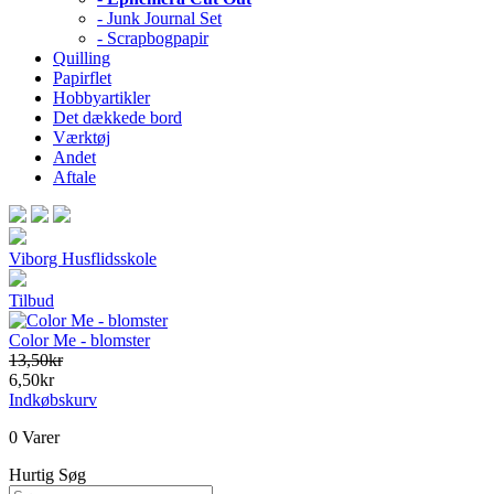
- Junk Journal Set
- Scrapbogpapir
Quilling
Papirflet
Hobbyartikler
Det dækkede bord
Værktøj
Andet
Aftale
Viborg Husflidsskole
Tilbud
Color Me - blomster
13,50kr
6,50kr
Indkøbskurv
0 Varer
Hurtig Søg