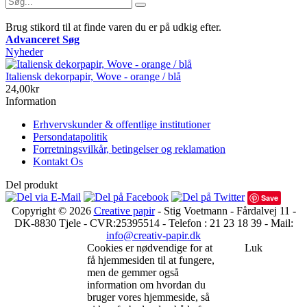
Brug stikord til at finde varen du er på udkig efter.
Advanceret Søg
Nyheder
Italiensk dekorpapir, Wove - orange / blå
24,00kr
Information
Erhvervskunder & offentlige institutioner
Persondatapolitik
Forretningsvilkår, betingelser og reklamation
Kontakt Os
Del produkt
Save
Copyright © 2026
Creative papir
- Stig Voetmann - Fårdalvej 11 -
DK-8830 Tjele - CVR:25395514 - Telefon : 21 23 18 39 - Mail:
info@creativ-papir.dk
Cookies er nødvendige for at
Luk
få hjemmesiden til at fungere,
men de gemmer også
information om hvordan du
bruger vores hjemmeside, så