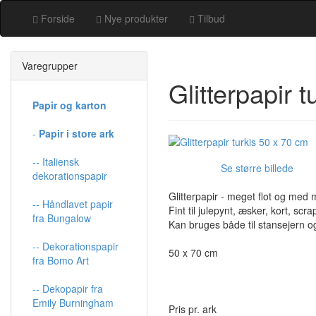
Forside
Nye produkter
Tilbud
Varegrupper
Glitterpapir 
Papir og karton
-
Papir i store ark
-- Italiensk
Se større billede
dekorationspapir
Glitterpapir - meget flot og med m
-- Håndlavet papir
Fint til julepynt, æsker, kort, sc
fra Bungalow
Kan bruges både til stansejern 
-- Dekorationspapir
50 x 70 cm
fra Bomo Art
-- Dekopapir fra
Emily Burningham
Pris pr. ark