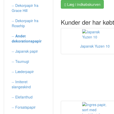
Læg i indkøbskurven
-- Dekorpapir fra
Grace Hill
Kunder der har købt
-- Dekorpapir fra
Rosehip
--
Andet
dekorationspapir
Japansk Yuzen 10
-- Japansk papir
-- Tsumugi
-- Læderpapir
-- Imiteret
slangeskind
-- Elefanthud
-- Forsatspapir