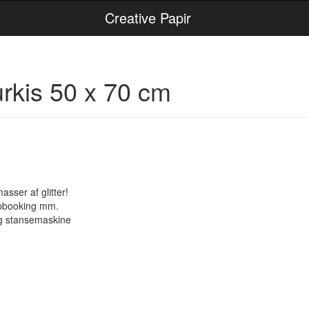
Creative Papir
turkis 50 x 70 cm
asser af glitter!
rapbooking mm.
og stansemaskine