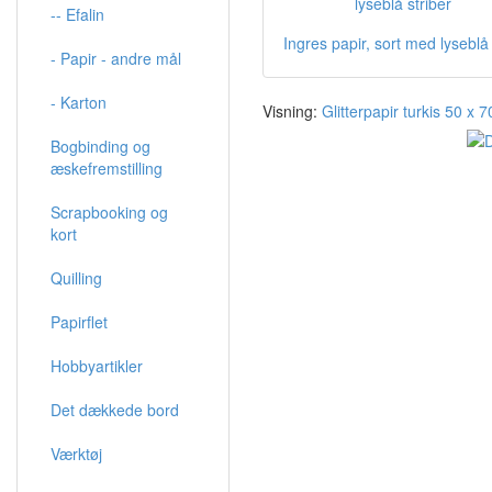
-- Efalin
Ingres papir, sort med lyseblå 
- Papir - andre mål
- Karton
Visning:
Glitterpapir turkis 50 x 
Bogbinding og
æskefremstilling
Scrapbooking og
kort
Quilling
Papirflet
Hobbyartikler
Det dækkede bord
Værktøj