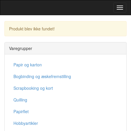
Toggl
Navig
Produkt blev ikke fundet!
Fortsæt
Varegrupper
Papir og karton
Bogbinding og æskefremstilling
Scrapbooking og kort
Quilling
Papirflet
Hobbyartikler