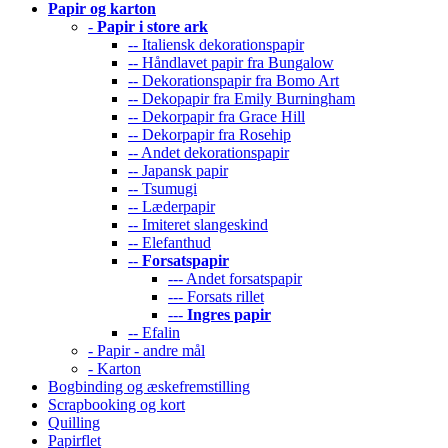
Papir og karton
-
Papir i store ark
-- Italiensk dekorationspapir
-- Håndlavet papir fra Bungalow
-- Dekorationspapir fra Bomo Art
-- Dekopapir fra Emily Burningham
-- Dekorpapir fra Grace Hill
-- Dekorpapir fra Rosehip
-- Andet dekorationspapir
-- Japansk papir
-- Tsumugi
-- Læderpapir
-- Imiteret slangeskind
-- Elefanthud
--
Forsatspapir
--- Andet forsatspapir
--- Forsats rillet
---
Ingres papir
-- Efalin
- Papir - andre mål
- Karton
Bogbinding og æskefremstilling
Scrapbooking og kort
Quilling
Papirflet