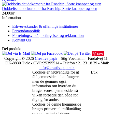
Dobbeltsidet dekorpapir fra Rosehip, Sorte knapper og sten
24,00kr
Information
Erhvervskunder & offentlige institutioner
Persondatapolitik
Forretningsvilkår, betingelser og reklamation
Kontakt Os
Del produkt
Save
Copyright © 2026
Creative papir
- Stig Voetmann - Fårdalvej 11 -
DK-8830 Tjele - CVR:25395514 - Telefon : 21 23 18 39 - Mail:
info@creativ-papir.dk
Cookies er nødvendige for at
Luk
få hjemmesiden til at fungere,
men de gemmer også
information om hvordan du
bruger vores hjemmeside, så
vi kan forbedre den både for
dig og for andre.
Cookies på denne hjemmeside
bruges primært til trafikmåling
og optimering af sidens