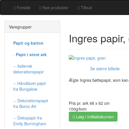
Forside
Nye produkter
Tilbud
Varegrupper
Ingres papir,
Papir og karton
-
Papir i store ark
-- Italiensk
Se større billede
dekorationspapir
Ægte Ingres bøttepapir, som kan
-- Håndlavet papir
fra Bungalow
-- Dekorationspapir
Pris pr. ark 48 x 62 cm
fra Bomo Art
100g/kvm
Læg i indkøbskurven
-- Dekopapir fra
Emily Burningham