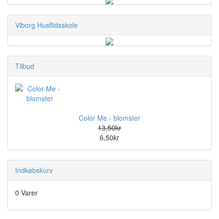
Viborg Husflidsskole
Tilbud
Color Me - blomster
13,50kr
6,50kr
Indkøbskurv
0 Varer