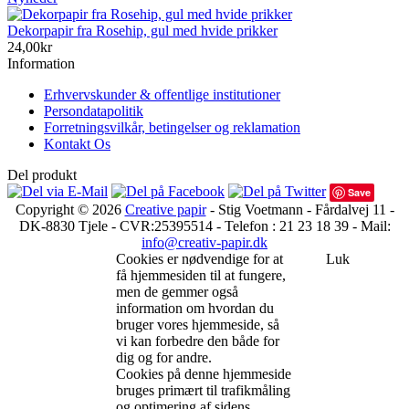
Dekorpapir fra Rosehip, gul med hvide prikker
24,00kr
Information
Erhvervskunder & offentlige institutioner
Persondatapolitik
Forretningsvilkår, betingelser og reklamation
Kontakt Os
Del produkt
Save
Copyright © 2026
Creative papir
- Stig Voetmann - Fårdalvej 11 -
DK-8830 Tjele - CVR:25395514 - Telefon : 21 23 18 39 - Mail:
info@creativ-papir.dk
Cookies er nødvendige for at
Luk
få hjemmesiden til at fungere,
men de gemmer også
information om hvordan du
bruger vores hjemmeside, så
vi kan forbedre den både for
dig og for andre.
Cookies på denne hjemmeside
bruges primært til trafikmåling
og optimering af sidens