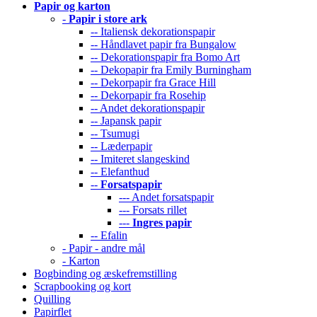
Papir og karton
-
Papir i store ark
-- Italiensk dekorationspapir
-- Håndlavet papir fra Bungalow
-- Dekorationspapir fra Bomo Art
-- Dekopapir fra Emily Burningham
-- Dekorpapir fra Grace Hill
-- Dekorpapir fra Rosehip
-- Andet dekorationspapir
-- Japansk papir
-- Tsumugi
-- Læderpapir
-- Imiteret slangeskind
-- Elefanthud
--
Forsatspapir
--- Andet forsatspapir
--- Forsats rillet
---
Ingres papir
-- Efalin
- Papir - andre mål
- Karton
Bogbinding og æskefremstilling
Scrapbooking og kort
Quilling
Papirflet