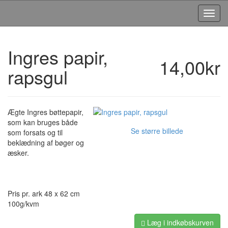
Toggl
Navig
Ingres papir,
14,00kr
rapsgul
Ægte Ingres bøttepapir,
som kan bruges både
Se større billede
som forsats og til
beklædning af bøger og
æsker.
Pris pr. ark 48 x 62 cm
100g/kvm
Læg i indkøbskurven