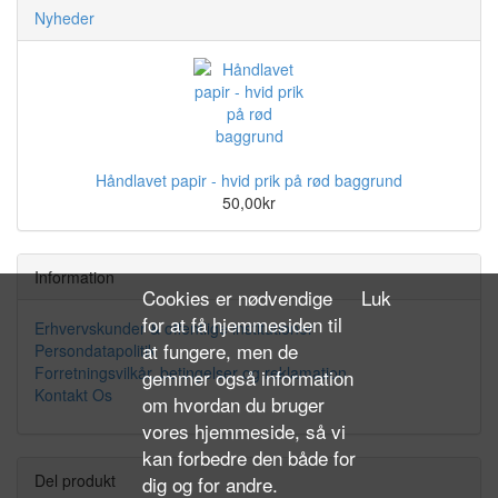
Nyheder
Håndlavet papir - hvid prik på rød baggrund
50,00kr
Information
Cookies er nødvendige
Luk
for at få hjemmesiden til
Erhvervskunder & offentlige institutioner
at fungere, men de
Persondatapolitik
Forretningsvilkår, betingelser og reklamation
gemmer også information
Kontakt Os
om hvordan du bruger
vores hjemmeside, så vi
kan forbedre den både for
Del produkt
dig og for andre.