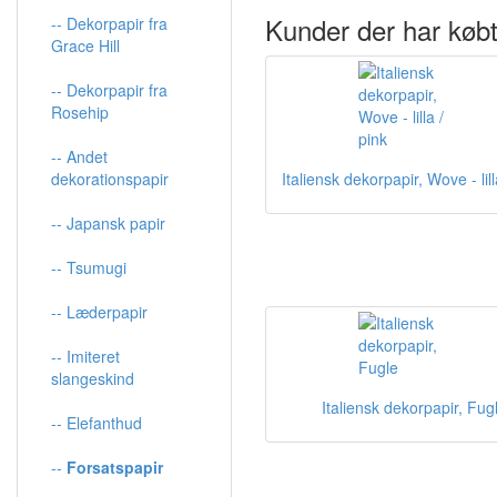
Kunder der har købt
-- Dekorpapir fra
Grace Hill
-- Dekorpapir fra
Rosehip
-- Andet
dekorationspapir
Italiensk dekorpapir, Wove - lill
-- Japansk papir
-- Tsumugi
-- Læderpapir
-- Imiteret
slangeskind
Italiensk dekorpapir, Fug
-- Elefanthud
--
Forsatspapir