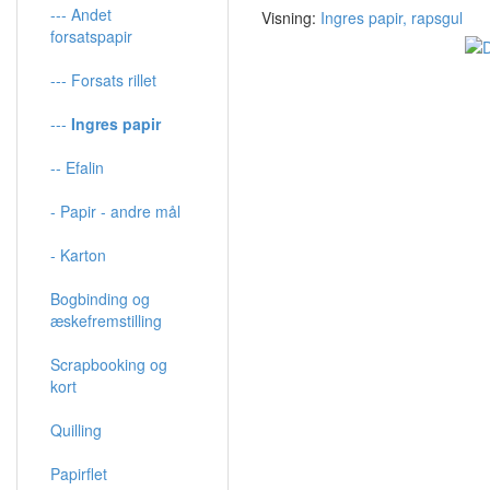
--- Andet
Visning:
Ingres papir, rapsgul
forsatspapir
--- Forsats rillet
---
Ingres papir
-- Efalin
- Papir - andre mål
- Karton
Bogbinding og
æskefremstilling
Scrapbooking og
kort
Quilling
Papirflet