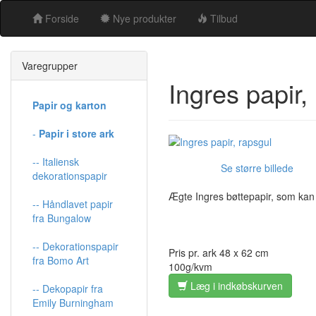
Forside
Nye produkter
Tilbud
Varegrupper
Ingres papir,
Papir og karton
-
Papir i store ark
-- Italiensk
Se større billede
dekorationspapir
Ægte Ingres bøttepapir, som kan
-- Håndlavet papir
fra Bungalow
-- Dekorationspapir
Pris pr. ark 48 x 62 cm
fra Bomo Art
100g/kvm
Læg i indkøbskurven
-- Dekopapir fra
Emily Burningham