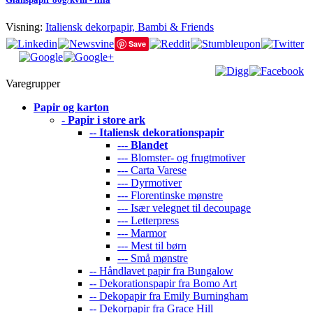
Visning:
Italiensk dekorpapir, Bambi & Friends
Save
Varegrupper
Papir og karton
-
Papir i store ark
--
Italiensk dekorationspapir
---
Blandet
--- Blomster- og frugtmotiver
--- Carta Varese
--- Dyrmotiver
--- Florentinske mønstre
--- Især velegnet til decoupage
--- Letterpress
--- Marmor
--- Mest til børn
--- Små mønstre
-- Håndlavet papir fra Bungalow
-- Dekorationspapir fra Bomo Art
-- Dekopapir fra Emily Burningham
-- Dekorpapir fra Grace Hill