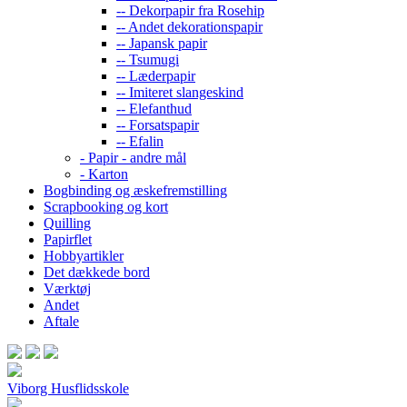
-- Dekorpapir fra Rosehip
-- Andet dekorationspapir
-- Japansk papir
-- Tsumugi
-- Læderpapir
-- Imiteret slangeskind
-- Elefanthud
-- Forsatspapir
-- Efalin
- Papir - andre mål
- Karton
Bogbinding og æskefremstilling
Scrapbooking og kort
Quilling
Papirflet
Hobbyartikler
Det dækkede bord
Værktøj
Andet
Aftale
Viborg Husflidsskole