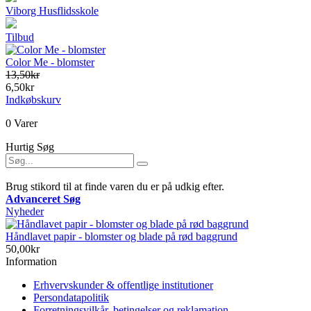
Viborg Husflidsskole
Tilbud
Color Me - blomster
13,50kr
6,50kr
Indkøbskurv
0 Varer
Hurtig Søg
Brug stikord til at finde varen du er på udkig efter.
Advanceret Søg
Nyheder
Håndlavet papir - blomster og blade på rød baggrund
50,00kr
Information
Erhvervskunder & offentlige institutioner
Persondatapolitik
Forretningsvilkår, betingelser og reklamation