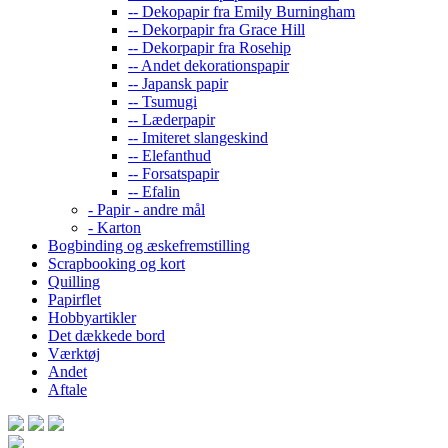
-- Dekopapir fra Emily Burningham
-- Dekorpapir fra Grace Hill
-- Dekorpapir fra Rosehip
-- Andet dekorationspapir
-- Japansk papir
-- Tsumugi
-- Læderpapir
-- Imiteret slangeskind
-- Elefanthud
-- Forsatspapir
-- Efalin
- Papir - andre mål
- Karton
Bogbinding og æskefremstilling
Scrapbooking og kort
Quilling
Papirflet
Hobbyartikler
Det dækkede bord
Værktøj
Andet
Aftale