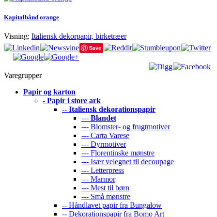
Kapitalbånd orange
Visning:
Italiensk dekorpapir, birketræer
Save
Varegrupper
Papir og karton
-
Papir i store ark
--
Italiensk dekorationspapir
---
Blandet
--- Blomster- og frugtmotiver
--- Carta Varese
--- Dyrmotiver
--- Florentinske mønstre
--- Især velegnet til decoupage
--- Letterpress
--- Marmor
--- Mest til børn
--- Små mønstre
-- Håndlavet papir fra Bungalow
-- Dekorationspapir fra Bomo Art