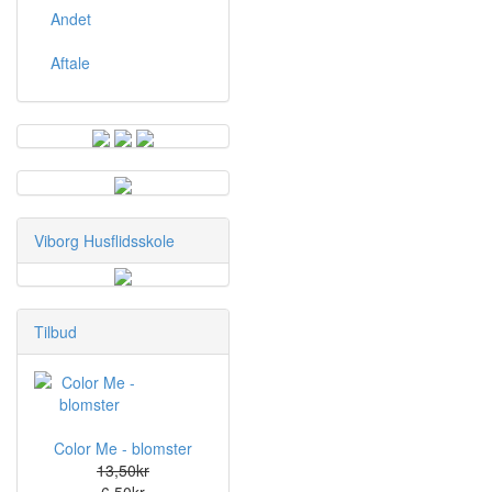
Andet
Aftale
Viborg Husflidsskole
Tilbud
Color Me - blomster
13,50kr
6,50kr