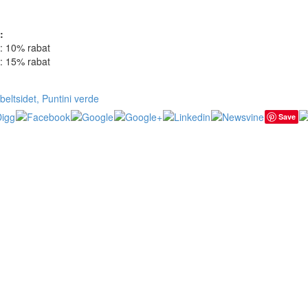
:
e: 10% rabat
e: 15% rabat
beltsidet, Puntini verde
Save