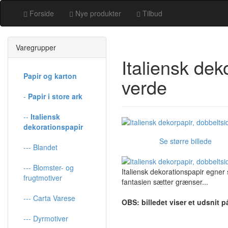
Forside
Nye produkter
Tilbud
Varegrupper
Italiensk dek
Papir og karton
verde
-
Papir i store ark
--
Italiensk
dekorationspapir
Se større billede
--- Blandet
--- Blomster- og
Italiensk dekorationspapir egner
frugtmotiver
fantasien sætter grænser...
--- Carta Varese
OBS: billedet viser et udsnit p
--- Dyrmotiver