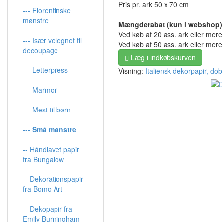
Pris pr. ark 50 x 70 cm
--- Florentinske
mønstre
Mængderabat (kun i webshop)
Ved køb af 20 ass. ark eller mer
--- Især velegnet til
Ved køb af 50 ass. ark eller mer
decoupage
Læg i indkøbskurven
--- Letterpress
Visning:
Italiensk dekorpapir, dob
--- Marmor
--- Mest til børn
---
Små mønstre
-- Håndlavet papir
fra Bungalow
-- Dekorationspapir
fra Bomo Art
-- Dekopapir fra
Emily Burningham