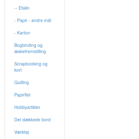
-- Efalin
- Papir - andre mål
- Karton
Bogbinding og
æskefremstilling
Scrapbooking og
kort
Quilling
Papirflet
Hobbyartikler
Det dækkede bord
Værktøj