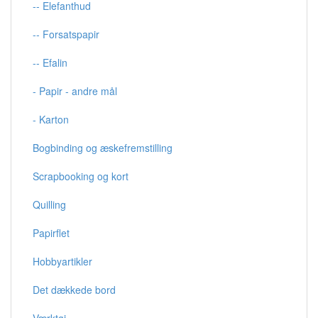
-- Elefanthud
-- Forsatspapir
-- Efalin
- Papir - andre mål
- Karton
Bogbinding og æskefremstilling
Scrapbooking og kort
Quilling
Papirflet
Hobbyartikler
Det dækkede bord
Værktøj