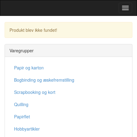
Toggl
Navig
Produkt blev ikke fundet!
Fortsæt
Varegrupper
Papir og karton
Bogbinding og æskefremstilling
Scrapbooking og kort
Quilling
Papirflet
Hobbyartikler