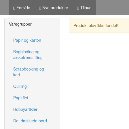
Forside
Nye produkter
Tilbud
Varegrupper
Produkt blev ikke fundet!
Papir og karton
Bogbinding og
æskefremstilling
Scrapbooking og
kort
Quilling
Papirflet
Hobbyartikler
Det dækkede bord