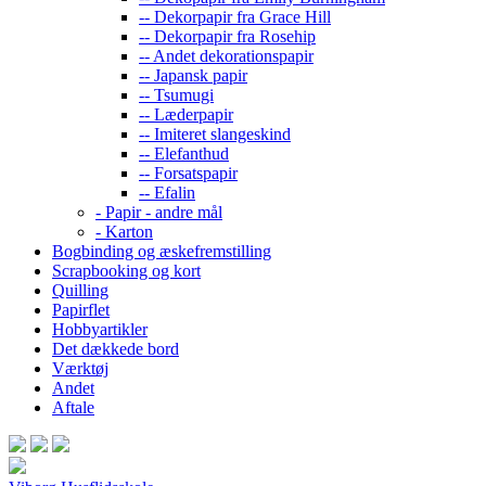
-- Dekorpapir fra Grace Hill
-- Dekorpapir fra Rosehip
-- Andet dekorationspapir
-- Japansk papir
-- Tsumugi
-- Læderpapir
-- Imiteret slangeskind
-- Elefanthud
-- Forsatspapir
-- Efalin
- Papir - andre mål
- Karton
Bogbinding og æskefremstilling
Scrapbooking og kort
Quilling
Papirflet
Hobbyartikler
Det dækkede bord
Værktøj
Andet
Aftale