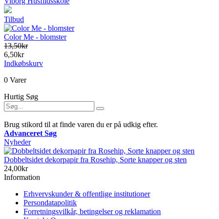
Viborg Husflidsskole
Tilbud
Color Me - blomster
13,50kr
6,50kr
Indkøbskurv
0 Varer
Hurtig Søg
Brug stikord til at finde varen du er på udkig efter.
Advanceret Søg
Nyheder
Dobbeltsidet dekorpapir fra Rosehip, Sorte knapper og sten
24,00kr
Information
Erhvervskunder & offentlige institutioner
Persondatapolitik
Forretningsvilkår, betingelser og reklamation