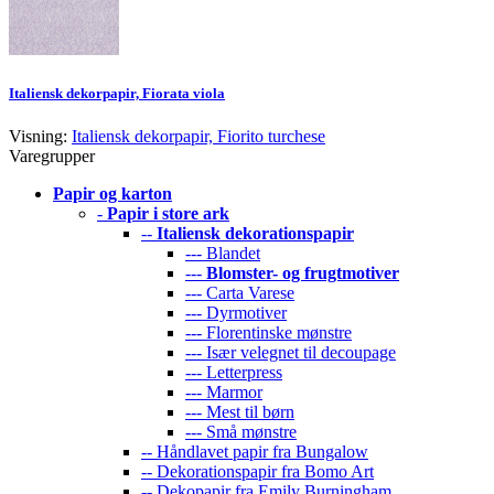
Italiensk dekorpapir, Fiorata viola
Visning:
Italiensk dekorpapir, Fiorito turchese
Varegrupper
Papir og karton
-
Papir i store ark
--
Italiensk dekorationspapir
--- Blandet
---
Blomster- og frugtmotiver
--- Carta Varese
--- Dyrmotiver
--- Florentinske mønstre
--- Især velegnet til decoupage
--- Letterpress
--- Marmor
--- Mest til børn
--- Små mønstre
-- Håndlavet papir fra Bungalow
-- Dekorationspapir fra Bomo Art
-- Dekopapir fra Emily Burningham