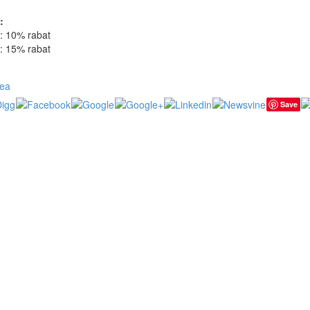
:
e: 10% rabat
e: 15% rabat
rea
Save