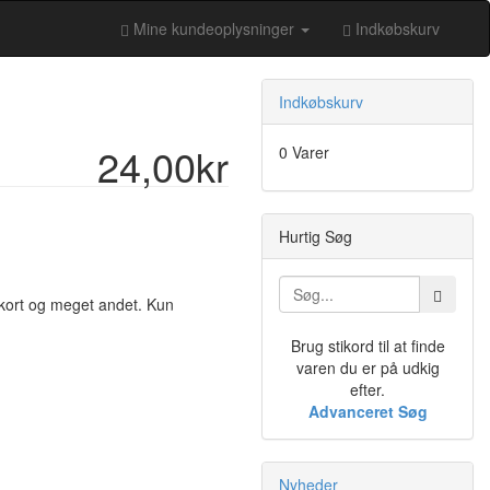
Mine kundeoplysninger
Indkøbskurv
Indkøbskurv
24,00kr
0 Varer
Hurtig Søg
 kort og meget andet. Kun
Brug stikord til at finde
varen du er på udkig
efter.
Advanceret Søg
Nyheder