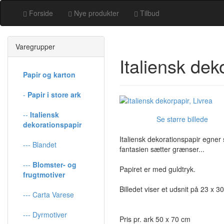
Forside
Nye produkter
Tilbud
Varegrupper
Italiensk dek
Papir og karton
-
Papir i store ark
--
Italiensk
Se større billede
dekorationspapir
Italiensk dekorationspapir egner
--- Blandet
fantasien sætter grænser...
---
Blomster- og
Papiret er med guldtryk.
frugtmotiver
Billedet viser et udsnit på 23 x 3
--- Carta Varese
--- Dyrmotiver
Pris pr. ark 50 x 70 cm