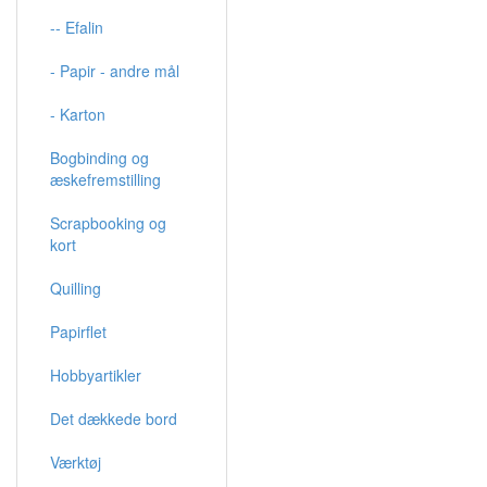
-- Efalin
- Papir - andre mål
- Karton
Bogbinding og
æskefremstilling
Scrapbooking og
kort
Quilling
Papirflet
Hobbyartikler
Det dækkede bord
Værktøj