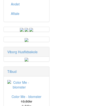
Andet
Aftale
Viborg Husflidsskole
Tilbud
Color Me - blomster
13,50kr
6,50kr