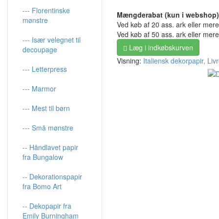
--- Florentinske
Mængderabat (kun i webshop)
mønstre
Ved køb af 20 ass. ark eller mer
Ved køb af 50 ass. ark eller mer
--- Især velegnet til
Læg i indkøbskurven
decoupage
Visning:
Italiensk dekorpapir, Liv
--- Letterpress
--- Marmor
--- Mest til børn
--- Små mønstre
-- Håndlavet papir
fra Bungalow
-- Dekorationspapir
fra Bomo Art
-- Dekopapir fra
Emily Burningham