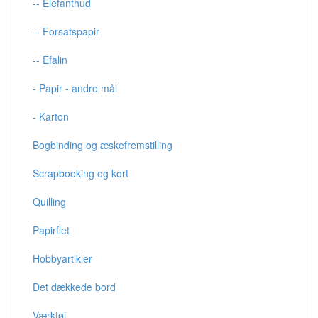
-- Elefanthud
-- Forsatspapir
-- Efalin
- Papir - andre mål
- Karton
Bogbinding og æskefremstilling
Scrapbooking og kort
Quilling
Papirflet
Hobbyartikler
Det dækkede bord
Værktøj