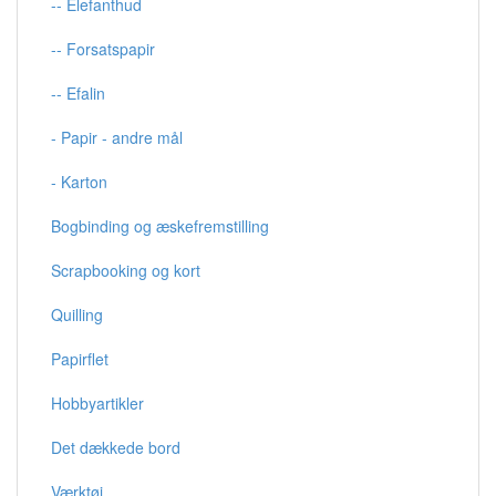
-- Elefanthud
-- Forsatspapir
-- Efalin
- Papir - andre mål
- Karton
Bogbinding og æskefremstilling
Scrapbooking og kort
Quilling
Papirflet
Hobbyartikler
Det dækkede bord
Værktøj