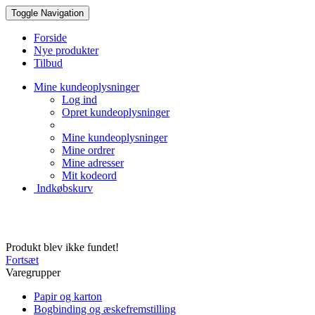
Toggle Navigation
Forside
Nye produkter
Tilbud
Mine kundeoplysninger
Log ind
Opret kundeoplysninger
Mine kundeoplysninger
Mine ordrer
Mine adresser
Mit kodeord
Indkøbskurv
Creative Papir
Produkt blev ikke fundet!
Fortsæt
Varegrupper
Papir og karton
Bogbinding og æskefremstilling