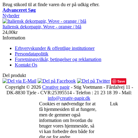
Brug stikord til at finde varen du er på udkig efter.
Advanceret Søg
Nyheder
Italiensk dekorpapir, Wove - orange / blå
24,00kr
Information
Erhvervskunder & offentlige institutioner
Persondatapolitik
Forretningsvilkår, betingelser og reklamation
Kontakt Os
Del produkt
Save
Copyright © 2026
Creative papir
- Stig Voetmann - Fårdalvej 11 -
DK-8830 Tjele - CVR:25395514 - Telefon : 21 23 18 39 - Mail:
info@creativ-papir.dk
Cookies er nødvendige for at
Luk
få hjemmesiden til at fungere,
men de gemmer også
information om hvordan du
bruger vores hjemmeside, så
vi kan forbedre den både for
dig og for andre.