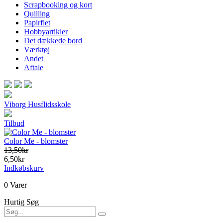
Scrapbooking og kort
Quilling
Papirflet
Hobbyartikler
Det dækkede bord
Værktøj
Andet
Aftale
Viborg Husflidsskole
Tilbud
Color Me - blomster
13,50kr
6,50kr
Indkøbskurv
0 Varer
Hurtig Søg