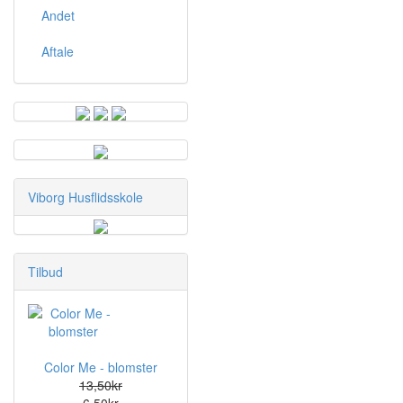
Andet
Aftale
Viborg Husflidsskole
Tilbud
Color Me - blomster
13,50kr
6,50kr