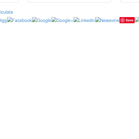
iculata
Save