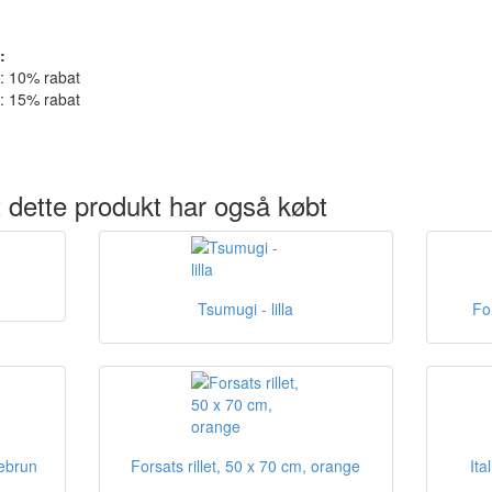
:
e: 10% rabat
e: 15% rabat
 dette produkt har også købt
Tsumugi - lilla
Fo
sebrun
Forsats rillet, 50 x 70 cm, orange
Ita