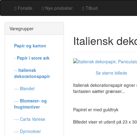
Forside
Nye produkter
Tilbud
Varegrupper
Italiensk dek
Papir og karton
-
Papir i store ark
--
Italiensk
Se større billede
dekorationspapir
Italiensk dekorationspapir egner
--- Blandet
fantasien sætter grænser...
---
Blomster- og
frugtmotiver
Papiret er med guldtryk
--- Carta Varese
Billedet viser et udsnit på 23 x 3
--- Dyrmotiver