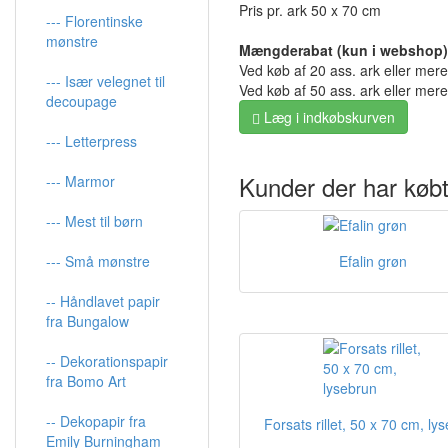
Pris pr. ark 50 x 70 cm
--- Florentinske
mønstre
Mængderabat (kun i webshop)
Ved køb af 20 ass. ark eller mer
--- Især velegnet til
Ved køb af 50 ass. ark eller mer
decoupage
Læg i indkøbskurven
--- Letterpress
Kunder der har købt
--- Marmor
--- Mest til børn
--- Små mønstre
Efalin grøn
-- Håndlavet papir
fra Bungalow
-- Dekorationspapir
fra Bomo Art
-- Dekopapir fra
Forsats rillet, 50 x 70 cm, ly
Emily Burningham