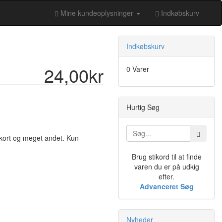
Mine kundeoplysninger
Indkøbskurv
Indkøbskurv
24,00kr
0 Varer
Hurtig Søg
 kort og meget andet. Kun
Brug stikord til at finde
varen du er på udkig
efter.
Advanceret Søg
Nyheder