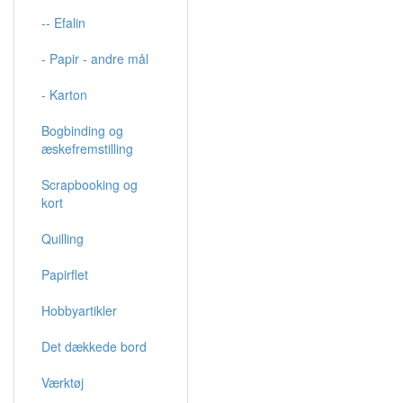
-- Efalin
- Papir - andre mål
- Karton
Bogbinding og
æskefremstilling
Scrapbooking og
kort
Quilling
Papirflet
Hobbyartikler
Det dækkede bord
Værktøj