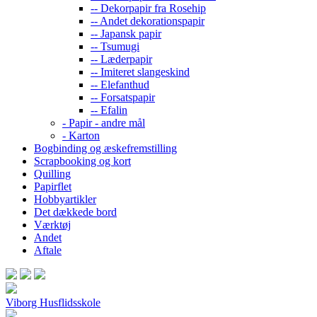
-- Dekorpapir fra Rosehip
-- Andet dekorationspapir
-- Japansk papir
-- Tsumugi
-- Læderpapir
-- Imiteret slangeskind
-- Elefanthud
-- Forsatspapir
-- Efalin
- Papir - andre mål
- Karton
Bogbinding og æskefremstilling
Scrapbooking og kort
Quilling
Papirflet
Hobbyartikler
Det dækkede bord
Værktøj
Andet
Aftale
Viborg Husflidsskole