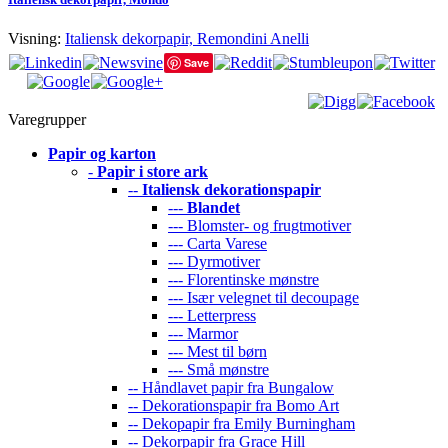
Visning:
Italiensk dekorpapir, Remondini Anelli
Save
Varegrupper
Papir og karton
-
Papir i store ark
--
Italiensk dekorationspapir
---
Blandet
--- Blomster- og frugtmotiver
--- Carta Varese
--- Dyrmotiver
--- Florentinske mønstre
--- Især velegnet til decoupage
--- Letterpress
--- Marmor
--- Mest til børn
--- Små mønstre
-- Håndlavet papir fra Bungalow
-- Dekorationspapir fra Bomo Art
-- Dekopapir fra Emily Burningham
-- Dekorpapir fra Grace Hill