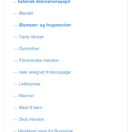
--
Italiensk dekorationspapir
--- Blandet
---
Blomster- og frugtmotiver
--- Carta Varese
--- Dyrmotiver
--- Florentinske mønstre
--- Især velegnet til decoupage
--- Letterpress
--- Marmor
--- Mest til børn
--- Små mønstre
-- Håndlavet papir fra Bungalow