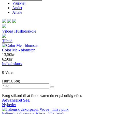
Værktøj
Andet
Aftale
Viborg Husflidsskole
Tilbud
Color Me - blomster
13,50kr
6,50kr
Indkøbskurv
0 Varer
Hurtig Søg
Brug stikord til at finde varen du er på udkig efter.
Advanceret Søg
Nyheder
Italiensk dekorpapir, Wove - lilla / pink