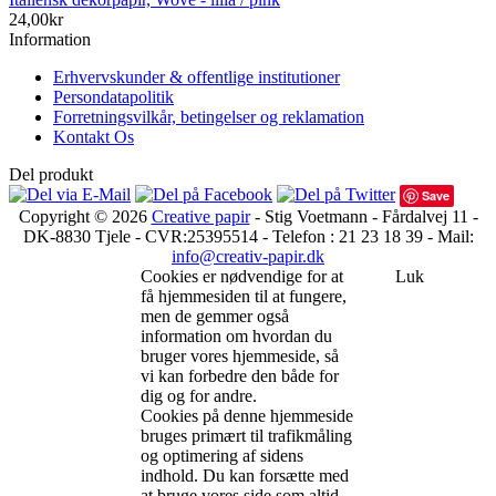
24,00kr
Information
Erhvervskunder & offentlige institutioner
Persondatapolitik
Forretningsvilkår, betingelser og reklamation
Kontakt Os
Del produkt
Save
Copyright © 2026
Creative papir
- Stig Voetmann - Fårdalvej 11 -
DK-8830 Tjele - CVR:25395514 - Telefon : 21 23 18 39 - Mail:
info@creativ-papir.dk
Cookies er nødvendige for at
Luk
få hjemmesiden til at fungere,
men de gemmer også
information om hvordan du
bruger vores hjemmeside, så
vi kan forbedre den både for
dig og for andre.
Cookies på denne hjemmeside
bruges primært til trafikmåling
og optimering af sidens
indhold. Du kan forsætte med
at bruge vores side som altid,