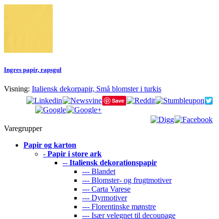
Ingres papir, rapsgul
Visning:
Italiensk dekorpapir, Små blomster i turkis
Save
Varegrupper
Papir og karton
-
Papir i store ark
--
Italiensk dekorationspapir
--- Blandet
--- Blomster- og frugtmotiver
--- Carta Varese
--- Dyrmotiver
--- Florentinske mønstre
--- Især velegnet til decoupage