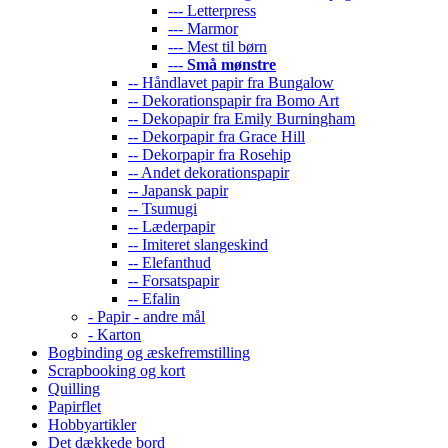
--- Letterpress
--- Marmor
--- Mest til børn
---
Små mønstre
-- Håndlavet papir fra Bungalow
-- Dekorationspapir fra Bomo Art
-- Dekopapir fra Emily Burningham
-- Dekorpapir fra Grace Hill
-- Dekorpapir fra Rosehip
-- Andet dekorationspapir
-- Japansk papir
-- Tsumugi
-- Læderpapir
-- Imiteret slangeskind
-- Elefanthud
-- Forsatspapir
-- Efalin
- Papir - andre mål
- Karton
Bogbinding og æskefremstilling
Scrapbooking og kort
Quilling
Papirflet
Hobbyartikler
Det dækkede bord