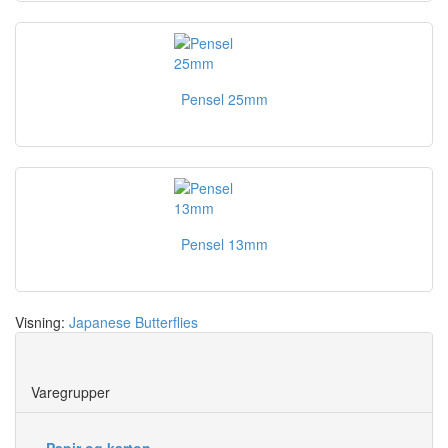
Pensel 25mm
Pensel 13mm
Visning:
Japanese Butterflies
Save
Varegrupper
Papir og karton