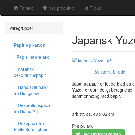
Forside
Nye produkter
Tilbud
Varegrupper
Japansk Yuz
Papir og karton
-
Papir i store ark
-- Italiensk
Se større billede
dekorationspapir
Japansk papir er let og blød og d
-- Håndlavet papir
Yuzen er oprindeligt betegnelsen 
fra Bungalow
sammenhæng med papir.
-- Dekorationspapir
fra Bomo Art
ark str. ca. 48 x 62 cm
-- Dekopapir fra
Pris pr. ark
Emily Burningham
Læg i indkøbskurven