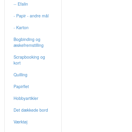
-- Efalin
- Papir - andre mål
- Karton
Bogbinding og
æskefremstilling
Scrapbooking og
kort
Quilling
Papirflet
Hobbyartikler
Det dækkede bord
Værktøj