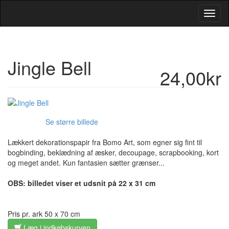
Toggl
Navig
Jingle Bell
24,00kr
Se større billede
Lækkert dekorationspapir fra Bomo Art, som egner sig fint til
bogbinding, beklædning af æsker, decoupage, scrapbooking, kort
og meget andet. Kun fantasien sætter grænser...
OBS: billedet viser et udsnit på 22 x 31 cm
Pris pr. ark 50 x 70 cm
Læg i indkøbskurven