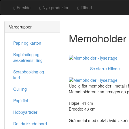
Forside
Nye produkter
Tilbud
Varegrupper
Memoholder 
Papir og karton
Bogbinding og
æskefremstilling
Se større billede
Scrapbooking og
kort
Utrolig flot memoholder i metal i 
Quilling
Memoholderen kan hænges op på en
Papirflet
Højde: 41 cm
Bredde: 46 cm
Hobbyartikler
Grå metal med delvis hvid lakeri
Det dækkede bord