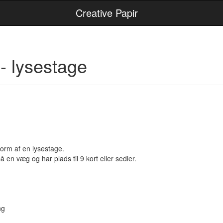
Creative Papir
- lysestage
form af en lysestage.
 væg og har plads til 9 kort eller sedler.
ng