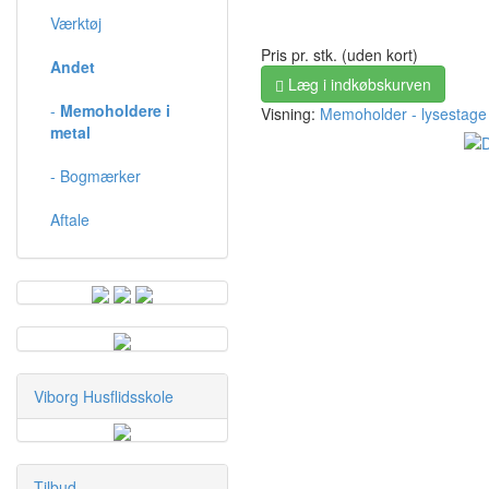
Værktøj
Pris pr. stk. (uden kort)
Andet
Læg i indkøbskurven
-
Memoholdere i
Visning:
Memoholder - lysestage
metal
- Bogmærker
Aftale
Viborg Husflidsskole
Tilbud