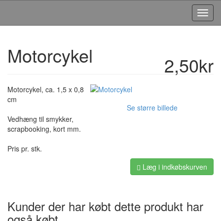
Toggl
Navig
Motorcykel
2,50kr
Motorcykel, ca. 1,5 x 0,8
cm
Se større billede
Vedhæng til smykker,
scrapbooking, kort mm.
Pris pr. stk.
Læg i indkøbskurven
Kunder der har købt dette produkt har
også købt