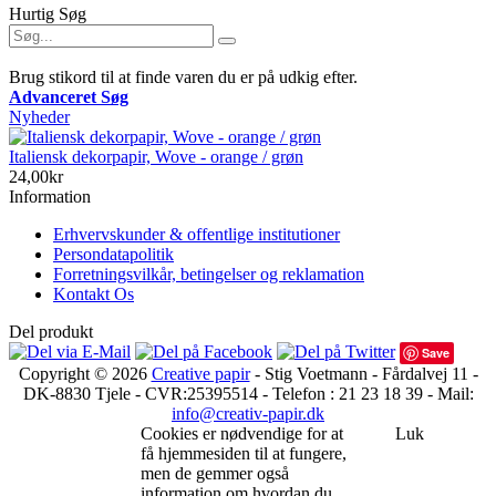
Hurtig Søg
Brug stikord til at finde varen du er på udkig efter.
Advanceret Søg
Nyheder
Italiensk dekorpapir, Wove - orange / grøn
24,00kr
Information
Erhvervskunder & offentlige institutioner
Persondatapolitik
Forretningsvilkår, betingelser og reklamation
Kontakt Os
Del produkt
Save
Copyright © 2026
Creative papir
- Stig Voetmann - Fårdalvej 11 -
DK-8830 Tjele - CVR:25395514 - Telefon : 21 23 18 39 - Mail:
info@creativ-papir.dk
Cookies er nødvendige for at
Luk
få hjemmesiden til at fungere,
men de gemmer også
information om hvordan du