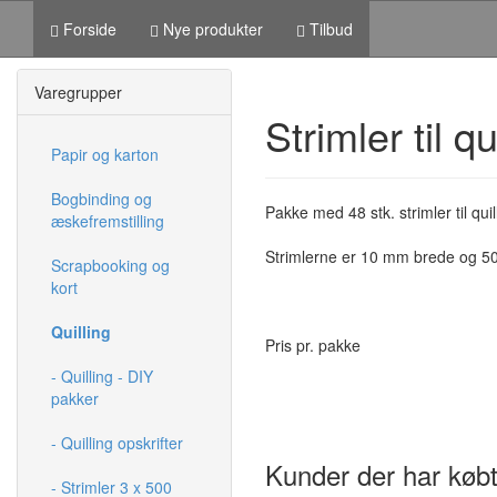
Forside
Nye produkter
Tilbud
Varegrupper
Strimler til 
Papir og karton
Bogbinding og
Pakke med 48 stk. strimler til quil
æskefremstilling
Strimlerne er 10 mm brede og 
Scrapbooking og
kort
Quilling
Pris pr. pakke
- Quilling - DIY
pakker
- Quilling opskrifter
Kunder der har købt
- Strimler 3 x 500