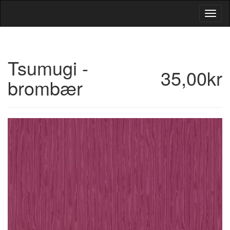
Toggl
Navig
Tsumugi -
35,00kr
brombær