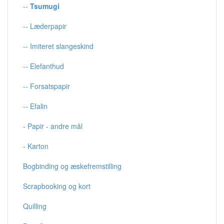
--
Tsumugi
-- Læderpapir
-- Imiteret slangeskind
-- Elefanthud
-- Forsatspapir
-- Efalin
- Papir - andre mål
- Karton
Bogbinding og æskefremstilling
Scrapbooking og kort
Quilling