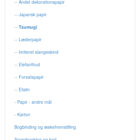
-- Andet dekorationspapir
-- Japansk papir
--
Tsumugi
-- Læderpapir
-- Imiteret slangeskind
-- Elefanthud
-- Forsatspapir
-- Efalin
- Papir - andre mål
- Karton
Bogbinding og æskefremstilling
Scrapbooking og kort