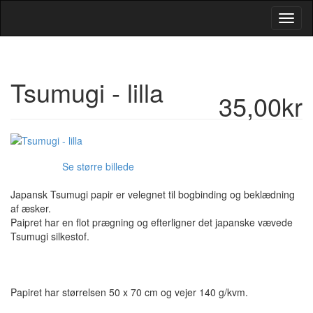
Toggl
Navig
Tsumugi - lilla
35,00kr
Se større billede
Japansk Tsumugi papir er velegnet til bogbinding og beklædning
af æsker.
Paipret har en flot prægning og efterligner det japanske vævede
Tsumugi silkestof.
Papiret har størrelsen 50 x 70 cm og vejer 140 g/kvm.