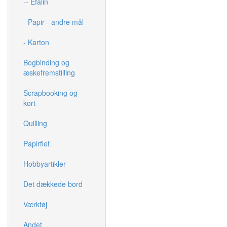
-- Efalin
- Papir - andre mål
- Karton
Bogbinding og
æskefremstilling
Scrapbooking og
kort
Quilling
Papirflet
Hobbyartikler
Det dækkede bord
Værktøj
Andet