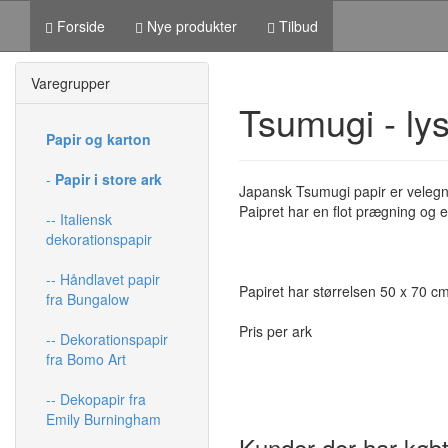
Forside
Nye produkter
Tilbud
Varegrupper
Tsumugi - ly
Papir og karton
-
Papir i store ark
Japansk Tsumugi papir er velegne
Paipret har en flot prægning og 
-- Italiensk
dekorationspapir
-- Håndlavet papir
Papiret har størrelsen 50 x 70 c
fra Bungalow
Pris per ark
-- Dekorationspapir
fra Bomo Art
-- Dekopapir fra
Emily Burningham
Kunder der har købt