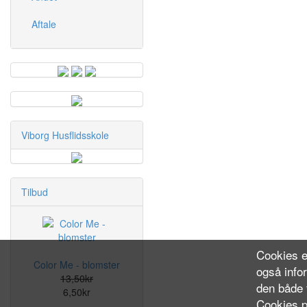
Aftale
Viborg Husflidsskole
Tilbud
Cookies e
Color Me - blomster
også info
13,50kr
den både f
6,50kr
Cookies p