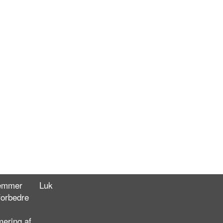
gemmer
Luk
forbedre
mering af