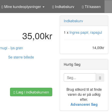
Mine kundeoplysninger
Indkøbskurv
Til kassen
Indkøbskurv
35,00kr
1 x
Ingres papir, rapsgul
14,00kr
Se større billede
Hurtig Søg
Brug stikord til at finde
Læg i indkøbskurven
varen du er på udkig
efter.
Advanceret Søg