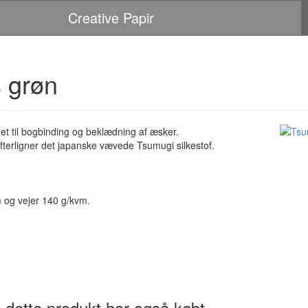
Creative Papir
s grøn
t til bogbinding og beklædning af æsker.
efterligner det japanske vævede Tsumugi silkestof.
m og vejer 140 g/kvm.
 dette produkt har også købt