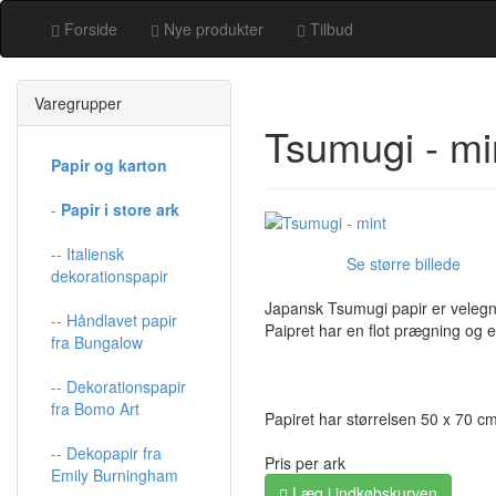
Forside
Nye produkter
Tilbud
Varegrupper
Tsumugi - mi
Papir og karton
-
Papir i store ark
-- Italiensk
Se større billede
dekorationspapir
Japansk Tsumugi papir er velegne
-- Håndlavet papir
Paipret har en flot prægning og 
fra Bungalow
-- Dekorationspapir
fra Bomo Art
Papiret har størrelsen 50 x 70 c
-- Dekopapir fra
Pris per ark
Emily Burningham
Læg i indkøbskurven