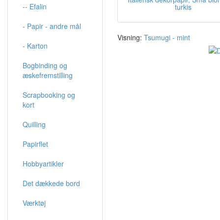
-- Efalin
turkis
- Papir - andre mål
Visning:
Tsumugi - mint
- Karton
Bogbinding og
æskefremstilling
Scrapbooking og
kort
Quilling
Papirflet
Hobbyartikler
Det dækkede bord
Værktøj