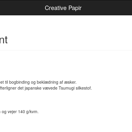
Creative Papir
nt
t til bogbinding og beklædning af æsker.
efterligner det japanske vævede Tsumugi silkestof.
m og vejer 140 g/kvm.