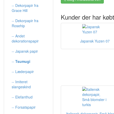
-- Dekorpapir fra
Grace Hill
Kunder der har købt
-- Dekorpapir fra
Rosehip
-- Andet
dekorationspapir
Japansk Yuzen 07
-- Japansk papir
--
Tsumugi
-- Læderpapir
-- Imiteret
slangeskind
-- Elefanthud
-- Forsatspapir
Italiensk dekorpapir, Små blo