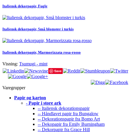
Italiensk dekorpapir, Fugle
Italiensk dekorpapir, Små blomster i turkis
Italiensk dekorpapir, Marmorizzata rosa-rosso
Visning:
Tsumugi - mint
Save
Varegrupper
Papir og karton
-
Papir i store ark
-- Italiensk dekorationspapir
-- Håndlavet papir fra Bungalow
-- Dekorationspapir fra Bomo Art
-- Dekopapir fra Emily Burningham
-- Dekorpapir fra Grace Hill