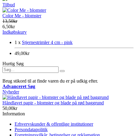
Tilbud
Color Me - blomster
13,50kr
6,50kr
Indkøbskurv
1 x
Stjernestrimler 4 cm - pink
49,00kr
Hurtig Søg
Brug stikord til at finde varen du er på udkig efter.
Advanceret Søg
Nyheder
Håndlavet papir - blomster og blade på rød baggrund
50,00kr
Information
Erhvervskunder & offentlige institutioner
Persondatapolitik
Forretningsvilkår, betingelser og reklamation