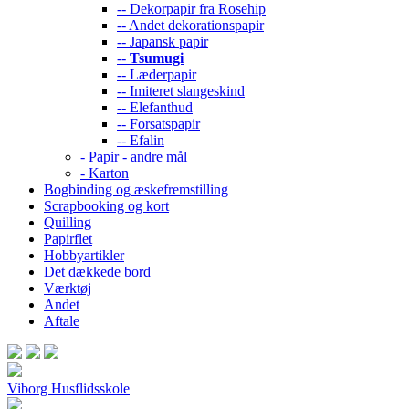
-- Dekorpapir fra Rosehip
-- Andet dekorationspapir
-- Japansk papir
--
Tsumugi
-- Læderpapir
-- Imiteret slangeskind
-- Elefanthud
-- Forsatspapir
-- Efalin
- Papir - andre mål
- Karton
Bogbinding og æskefremstilling
Scrapbooking og kort
Quilling
Papirflet
Hobbyartikler
Det dækkede bord
Værktøj
Andet
Aftale
Viborg Husflidsskole