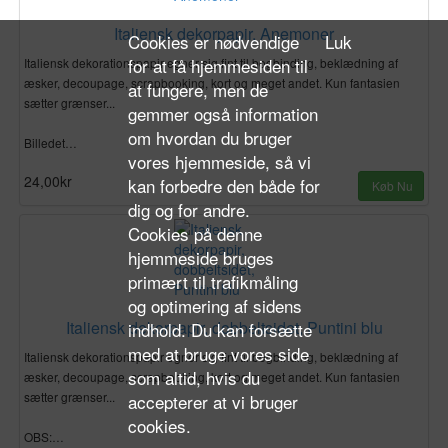
Italiensk dekorpapir, Anemoner
Cookies er nødvendige
Luk
for at få hjemmesiden til
Italiensk dekorationspapir egner sig fint til bogbinding, beklædning af
æsker, decoupage, scrapbooking, kort og meget andet. Kun fantasien
at fungere, men de
sætter grænser...
gemmer også information
om hvordan du bruger
Billedet…
vores hjemmeside, så vi
24,00kr
kan forbedre den både for
Køb Nu
dig og for andre.
Cookies på denne
hjemmeside bruges
primært til trafikmåling
og optimering af sidens
Italiensk dekorpapir, dobbeltsidet, Puntini blu
indhold. Du kan forsætte
med at bruge vores side
Italiensk dekorationspapir egner sig fint til bogbinding, beklædning af
som altid, hvis du
æsker, decoupage, scrapbooking, kort og meget andet. Kun fantasien
sætter grænser...
accepterer at vi bruger
cookies.
OBS:…