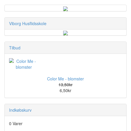
Viborg Husflidsskole
Tilbud
Color Me - blomster
13,50kr
6,50kr
Indkøbskurv
0 Varer