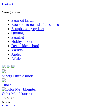
Fortsæt
Varegrupper
Papir og karton
Bogbinding og æskefremstilling
Scrapbooking og kort
Quilling
Papirflet
Hobbyartikler
Det dækkede bord
Værktøj
Andet
Aftale
Viborg Husflidsskole
Tilbud
Color Me - blomster
13,50kr
6,50kr