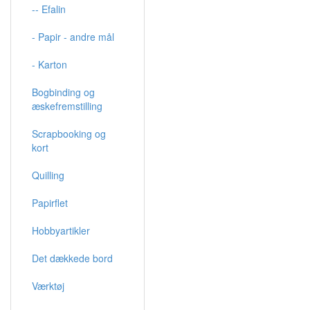
-- Efalin
- Papir - andre mål
- Karton
Bogbinding og
æskefremstilling
Scrapbooking og
kort
Quilling
Papirflet
Hobbyartikler
Det dækkede bord
Værktøj