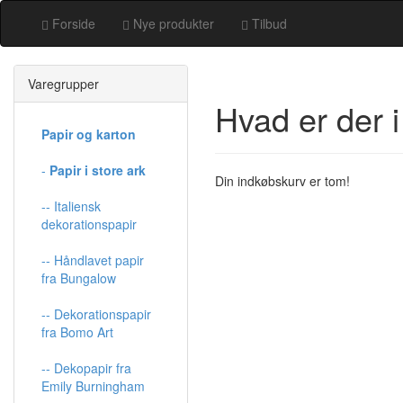
Forside
Nye produkter
Tilbud
Varegrupper
Hvad er der 
Papir og karton
-
Papir i store ark
Din indkøbskurv er tom!
-- Italiensk
dekorationspapir
-- Håndlavet papir
fra Bungalow
-- Dekorationspapir
fra Bomo Art
-- Dekopapir fra
Emily Burningham