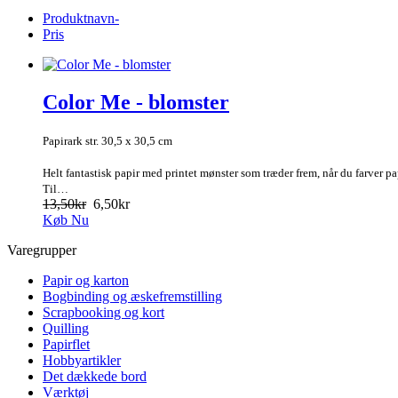
Produktnavn-
Pris
Color Me - blomster
Papirark str. 30,5 x 30,5 cm
Helt fantastisk papir med printet mønster som træder frem, når du farver pa
Til…
13,50kr
6,50kr
Køb Nu
Varegrupper
Papir og karton
Bogbinding og æskefremstilling
Scrapbooking og kort
Quilling
Papirflet
Hobbyartikler
Det dækkede bord
Værktøj