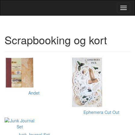
Toggl
Navig
Scrapbooking og kort
Andet
Ephemera Cut Out
Junk Journal Set