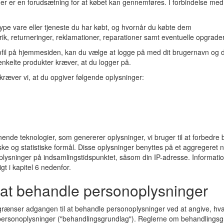
ger er en forudsætning for at købet kan gennemføres. I forbindelse med
 type vare eller tjeneste du har købt, og hvornår du købte dem
rik, returneringer, reklamationer, reparationer samt eventuelle opgrade
rofil på hjemmesiden, kan du vælge at logge på med dit brugernavn og 
nkelte produkter kræver, at du logger på.
 kræver vi, at du opgiver følgende oplysninger:
nende teknologier, som genererer oplysninger, vi bruger til at forbedre
ske og statistiske formål. Disse oplysninger benyttes på et aggregeret 
lysninger på indsamlingstidspunktet, såsom din IP-adresse. Informati
gt i kapitel 6 nedenfor.
 at behandle personoplysninger
ænser adgangen til at behandle personoplysninger ved at angive, hva
 personoplysninger ("behandlingsgrundlag"). Reglerne om behandlingsgr