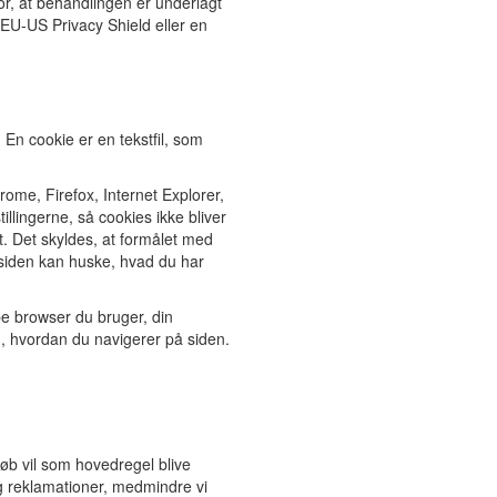
for, at behandlingen er underlagt
 EU-US Privacy Shield eller en
En cookie er en tekstfil, som
ome, Firefox, Internet Explorer,
illingerne, så cookies ikke bliver
t. Det skyldes, at formålet med
mesiden kan huske, hvad du har
pe browser du bruger, din
, hvordan du navigerer på siden.
øb vil som hovedregel blive
g reklamationer, medmindre vi