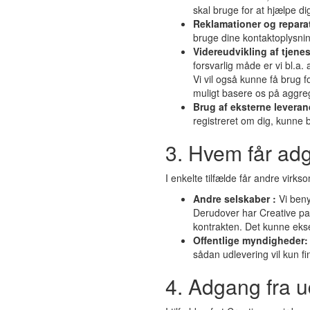
skal bruge for at hjælpe di
Reklamationer og repara
bruge dine kontaktoplysnin
Videreudvikling af tjenes
forsvarlig måde er vi bl.a
Vi vil også kunne få brug fo
muligt basere os på aggre
Brug af eksterne leveran
registreret om dig, kunne b
3. Hvem får adg
I enkelte tilfælde får andre virk
Andre selskaber :
Vi beny
Derudover har Creative pap
kontrakten. Det kunne ek
Offentlige myndigheder
sådan udlevering vil kun fi
4. Adgang fra u