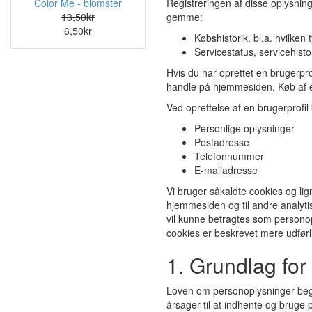
Color Me - blomster
Registreringen af disse oplysnin
13,50kr
gemme:
6,50kr
Købshistorik, bl.a. hvilken
Servicestatus, servicehisto
Hvis du har oprettet en brugerp
handle på hjemmesiden. Køb af e
Ved oprettelse af en brugerprofil
Personlige oplysninger
Postadresse
Telefonnummer
E-mailadresse
Vi bruger såkaldte cookies og lig
hjemmesiden og til andre analyti
vil kunne betragtes som personop
cookies er beskrevet mere udførli
1. Grundlag for
Loven om personoplysninger begr
årsager til at indhente og bruge