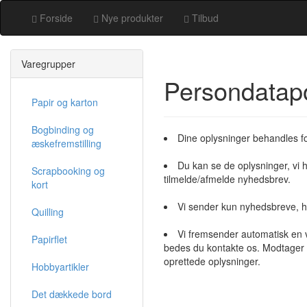
Forside
Nye produkter
Tilbud
Varegrupper
Persondatapo
Papir og karton
Bogbinding og
Dine oplysninger behandles fort
æskefremstilling
Du kan se de oplysninger, vi 
Scrapbooking og
tilmelde/afmelde nyhedsbrev.
kort
Vi sender kun nyhedsbreve, hv
Quilling
Vi fremsender automatisk en 
Papirflet
bedes du kontakte os. Modtager vi
oprettede oplysninger.
Hobbyartikler
Det dækkede bord