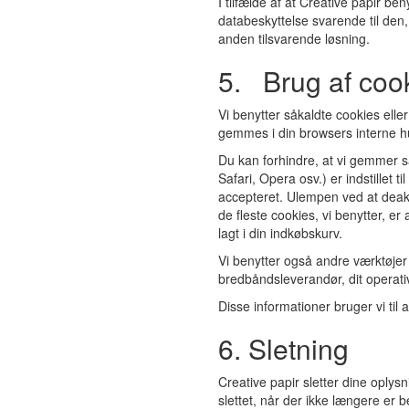
I tilfælde af at Creative papir be
databeskyttelse svarende til den,
anden tilsvarende løsning.
5. Brug af cook
Vi benytter såkaldte cookies elle
gemmes i din browsers interne h
Du kan forhindre, at vi gemmer s
Safari, Opera osv.) er indstillet 
accepteret. Ulempen ved at deakt
de fleste cookies, vi benytter, e
lagt i din indkøbskurv.
Vi benytter også andre værktøjer 
bredbåndsleverandør, dit operat
Disse informationer bruger vi til
6. Sletning
Creative papir sletter dine oply
slettet, når der ikke længere e