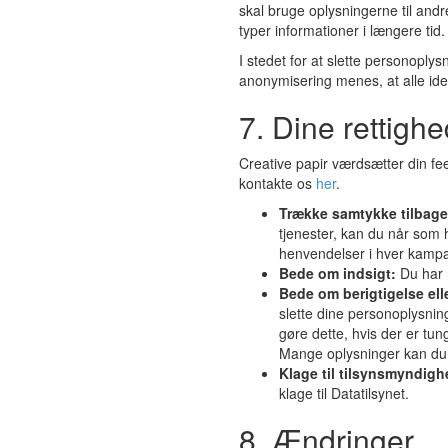
skal bruge oplysningerne til and
typer informationer i længere tid.
I stedet for at slette personopl
anonymisering menes, at alle iden
7. Dine rettigh
Creative papir værdsætter din fe
kontakte os
her
.
Trække samtykke tilbag
tjenester, kan du når som 
henvendelser i hver kampa
Bede om indsigt:
Du har r
Bede om berigtigelse ell
slette dine personoplysnin
gøre dette, hvis der er tu
Mange oplysninger kan du s
Klage til tilsynsmyndig
klage til Datatilsynet.
8. Ændringer