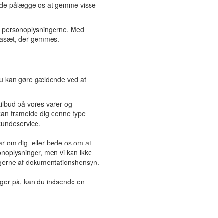
fælde pålægge os at gemme visse
re personoplysningerne. Med
datasæt, der gemmes.
 du kan gøre gældende ved at
tilbud på vores varer og
 kan framelde dig denne type
kundeservice.
ar om dig, eller bede os om at
onoplysninger, men vi kan ikke
ningerne af dokumentationshensyn.
nger på, kan du indsende en