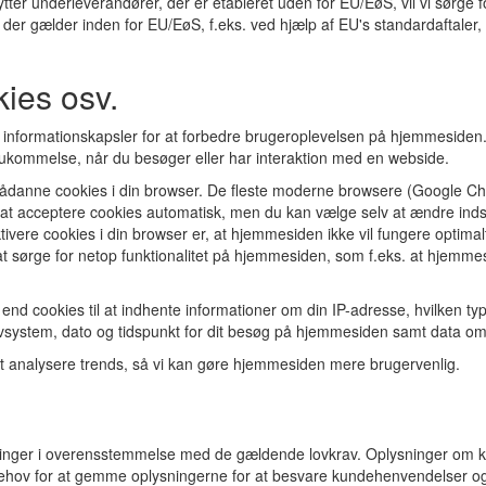
nytter underleverandører, der er etableret uden for EU/EøS, vil vi sørge 
 der gælder inden for EU/EøS, f.eks. ved hjælp af EU's standardaftaler,
ies osv.
r informationskapsler for at forbedre brugeroplevelsen på hjemmesiden. 
ukommelse, når du besøger eller har interaktion med en webside.
ådanne cookies i din browser. De fleste moderne browsere (Google Chr
til at acceptere cookies automatisk, men du kan vælge selv at ændre indst
ivere cookies i din browser er, at hjemmesiden ikke vil fungere optimal
r at sørge for netop funktionalitet på hjemmesiden, som f.eks. at hjem
end cookies til at indhente informationer om din IP-adresse, hvilken ty
ivsystem, dato og tidspunkt for dit besøg på hjemmesiden samt data om
 at analysere trends, så vi kan gøre hjemmesiden mere brugervenlig.
sninger i overensstemmelse med de gældende lovkrav. Oplysninger om k
r behov for at gemme oplysningerne for at besvare kundehenvendelser o