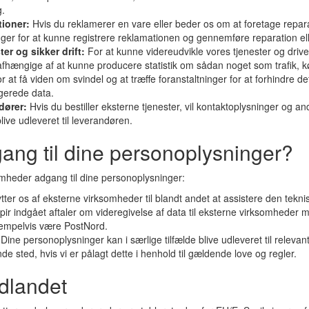
g.
tioner:
Hvis du reklamerer en vare eller beder os om at foretage reparat
ger for at kunne registrere reklamationen og gennemføre reparation el
ter og sikker drift:
For at kunne videreudvikle vores tjenester og dr
. afhængige af at kunne producere statistik om sådan noget som trafik
r at få viden om svindel og at træffe foranstaltninger for at forhindre dett
gerede data.
dører:
Hvis du bestiller eksterne tjenester, vil kontaktoplysninger og an
live udleveret til leverandøren.
ang til dine personoplysninger?
somheder adgang til dine personoplysninger:
tter os af eksterne virksomheder til blandt andet at assistere den tekni
ir indgået aftaler om videregivelse af data til eksterne virksomheder m
sempelvis være PostNord.
:
Dine personoplysninger kan i særlige tilfælde blive udleveret til releva
nde sted, hvis vi er pålagt dette i henhold til gældende love og regler.
dlandet