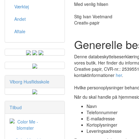
Med venlig hilsen
Værktøj
Stig Ivan Voetmand
Andet
Creativ-papir
Aftale
Generelle b
Denne databeskyttelseserklæring 
vores butik. Her finder du inform
Creative papir, CVR-nr.: 25395514
kontaktinformationer
her
.
Viborg Husflidsskole
Hvilke personoplysninger behand
Når du skal handle på hjemmesiden
Navn
Tilbud
Telefonnummer
E-mailadresse
Kortoplysninger
Leveringsadresse