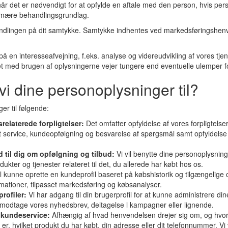
år det er nødvendigt for at opfylde en aftale med den person, hvis per
rimære behandlingsgrundlag.
ndlingen på dit samtykke. Samtykke indhentes ved markedsføringshenv
på en interesseafvejning, f.eks. analyse og videreudvikling af vores tj
et med brugen af oplysningerne vejer tungere end eventuelle ulemper f
vi dine personoplysninger til?
er til følgende:
relaterede forpligtelser:
Det omfatter opfyldelse af vores forpligtelse
 service, kundeopfølgning og besvarelse af spørgsmål samt opfyldelse af
d til dig om opfølgning og tilbud:
Vi vil benytte dine personoplysninge
dukter og tjenester relateret til det, du allerede har købt hos os.
il kunne oprette en kundeprofil baseret på købshistorik og tilgængelige
mationer, tilpasset markedsføring og købsanalyser.
profiler:
Vi har adgang til din brugerprofil for at kunne administrere di
t modtage vores nyhedsbrev, deltagelse i kampagner eller lignende.
 kundeservice:
Afhængig af hvad henvendelsen drejer sig om, og hvord
er, hvilket produkt du har købt, din adresse eller dit telefonnummer. Vi 