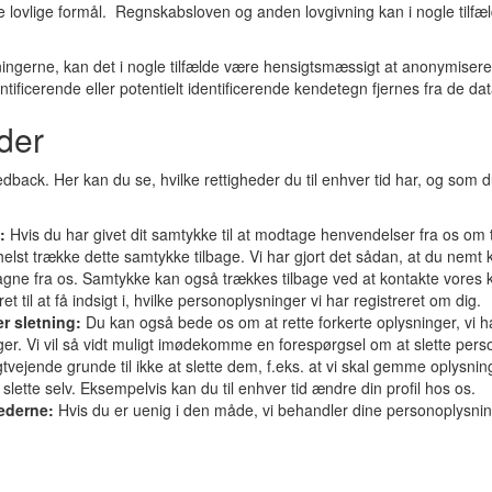
re lovlige formål. Regnskabsloven og anden lovgivning kan i nogle til
ysningerne, kan det i nogle tilfælde være hensigtsmæssigt at anonymise
tificerende eller potentielt identificerende kendetegn fjernes fra de 
eder
edback. Her kan du se, hvilke rettigheder du til enhver tid har, og som
e:
Hvis du har givet dit samtykke til at modtage henvendelser fra os om 
helst trække dette samtykke tilbage. Vi har gjort det sådan, at du nemt
gne fra os. Samtykke kan også trækkes tilbage ved at kontakte vores 
et til at få indsigt i, hvilke personoplysninger vi har registreret om dig.
er sletning:
Du kan også bede os om at rette forkerte oplysninger, vi h
ger. Vi vil så vidt muligt imødekomme en forespørgsel om at slette pers
ngtvejende grunde til ikke at slette dem, f.eks. at vi skal gemme oplys
lette selv. Eksempelvis kan du til enhver tid ændre din profil hos os.
hederne:
Hvis du er uenig i den måde, vi behandler dine personoplysni