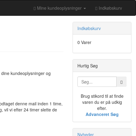
Mine kundeoplysninger
Indkøbskurv
Indkøbskurv
0 Varer
Hurtig Søg
te dine kundeoplysninger og
Brug stikord til at finde
varen du er på udkig
odtaget denne mail inden 1 time,
efter.
il vi efter 24 timer slette de
Advanceret Søg
Nyheder