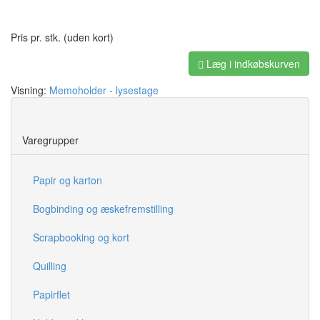
Pris pr. stk. (uden kort)
Læg i indkøbskurven
Visning:
Memoholder - lysestage
Save
Varegrupper
Papir og karton
Bogbinding og æskefremstilling
Scrapbooking og kort
Quilling
Papirflet